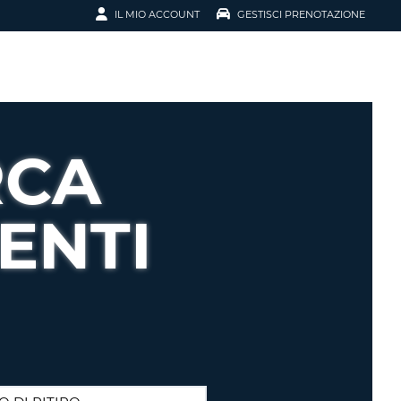
IL MIO ACCOUNT
GESTISCI PRENOTAZIONE
SCI LA
OTAZIONE
IRIZZO EMAIL
IL
RCA
D
I VOUCHER
ENTI
ENOTAZIONE
ICATO LA TUA PASSWORD?
NOTAZIONI PIÙ VELOCI
A UN ACCOUNT