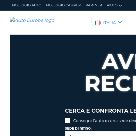
NOLEGGIO AUTO
NOLEGGIO CAMPER
PARTNER
AIUTO
AUTO
ITALIA
EUROPE
NOLEGGIO
AUTO
AV
NOLEGGIO
CAMPER
REC
PARTNER
AIUTO
IL
GESTISCI
MIO
PRENOTAZIONE
ACCOUNT
ITALIA
CERCA E CONFRONTA LE
Consegni l'auto in una sede div
SEDE DI RITIRO: