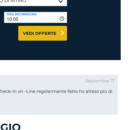
RI
O
I VIAGGIO E AFFILIATI
ORA RICONSEGNA:
WEB
10:00
LOGIN
RE
LO
VEDI OFFERTE
TO
A
RD
RE
LO
O
September 17
O
heck-in on -Line regolarmente fatto ho atteso più di
RE
GIO