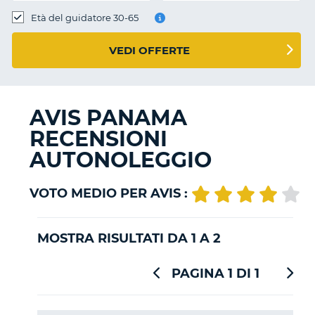
Età del guidatore 30-65
VEDI OFFERTE
AVIS PANAMA
RECENSIONI
AUTONOLEGGIO
VOTO MEDIO PER AVIS :
MOSTRA RISULTATI DA 1 A 2
PAGINA 1 DI 1
T