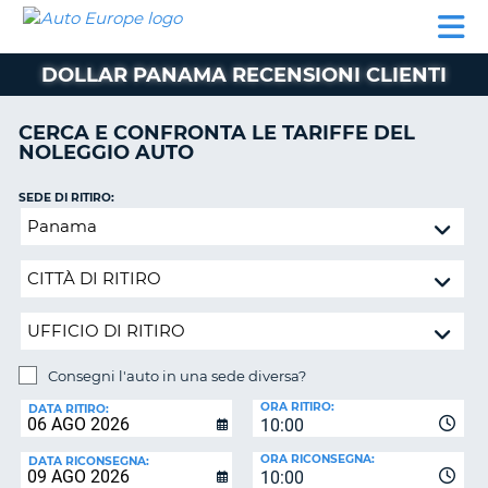
AUTO
NOLEGGIO
NOLEGGIO
NOLEGGIO
PARTNER
AIUTO
EUROPE
AUTO
AUTO
CAMPER
DOLLAR PANAMA RECENSIONI CLIENTI
NOLEGGIO
CAMPER
CERCA E CONFRONTA LE TARIFFE DEL
PARTNER
NOLEGGIO AUTO
NE
AIUTO
SEDE DI RITIRO:
IL
Consegni
MIO
l'auto
ACCOUNT
in
GESTISCI
una
PRENOTAZIONE
sede
diversa?
ITALIA
Consegni l'auto in una sede diversa?
SEDE
ORA RITIRO:
DI
DATA RITIRO:
10:00
RICONSEGNA:
ORA RICONSEGNA:
DATA RICONSEGNA:
10:00