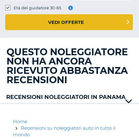
Età del guidatore 30-65
VEDI OFFERTE
QUESTO NOLEGGIATORE
NON HA ANCORA
RICEVUTO ABBASTANZA
RECENSIONI
RECENSIONI NOLEGGIATORI IN PANAMA
Alamo
Avis
Hertz
Home
Mex
Recensioni su noleggiatori auto in tutto il
Rent
mondo
T