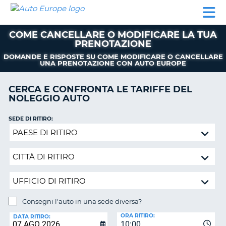
AUTO
NOLEGGIO
NOLEGGIO
NOLEGGIO
PARTNER
AIUTO
EUROPE
AUTO
AUTO
CAMPER
COME CANCELLARE O MODIFICARE LA TUA
NOLEGGIO
PRENOTAZIONE
CAMPER
DOMANDE E RISPOSTE SU COME MODIFICARE O CANCELLARE
PARTNER
UNA PRENOTAZIONE CON AUTO EUROPE
NE
AIUTO
CERCA E CONFRONTA LE TARIFFE DEL
NOLEGGIO AUTO
IL
MIO
ACCOUNT
SEDE DI RITIRO:
Consegni
GESTISCI
l'auto
PRENOTAZIONE
in
una
ITALIA
sede
diversa?
Consegni l'auto in una sede diversa?
SEDE
ORA RITIRO:
DI
DATA RITIRO:
10:00
RICONSEGNA: