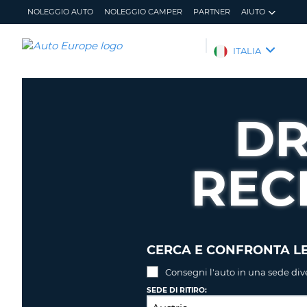
NOLEGGIO AUTO
NOLEGGIO CAMPER
PARTNER
AIUTO
AUTO
ITALIA
EUROPE
NOLEGGIO
AUTO
DR
NOLEGGIO
CAMPER
REC
PARTNER
AIUTO
IL
GESTISCI
MIO
PRENOTAZIONE
ACCOUNT
ITALIA
CERCA E CONFRONTA LE
Consegni l'auto in una sede div
SEDE DI RITIRO: