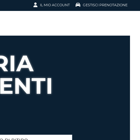
IL MIO ACCOUNT
GESTISCI PRENOTAZIONE
SCI LA
OTAZIONE
IRIZZO EMAIL
IL
RIA
D
I VOUCHER
ENTI
ENOTAZIONE
ICATO LA TUA PASSWORD?
NOTAZIONI PIÙ VELOCI
A UN ACCOUNT