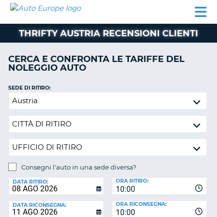
AUTO
NOLEGGIO
NOLEGGIO
NOLEGGIO
PARTNER
AIUTO
EUROPE
AUTO
AUTO
CAMPER
THRIFTY AUSTRIA RECENSIONI CLIENTI
NOLEGGIO
CAMPER
CERCA E CONFRONTA LE TARIFFE DEL
PARTNER
NOLEGGIO AUTO
NE
AIUTO
SEDE DI RITIRO:
IL
Consegni
MIO
l'auto
ACCOUNT
in
GESTISCI
una
PRENOTAZIONE
sede
diversa?
ITALIA
Consegni l'auto in una sede diversa?
SEDE
ORA RITIRO:
DI
DATA RITIRO:
10:00
RICONSEGNA:
ORA RICONSEGNA:
DATA RICONSEGNA:
10:00