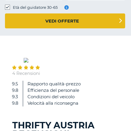
Età del guidatore 30-65
VEDI OFFERTE
September
01
4 Recensioni
9.5
Rapporto qualità-prezzo
Si
9.8
Efficienza del personale
9.3
Condizioni del veicolo
9.8
Velocità alla riconsegna
THRIFTY AUSTRIA
T