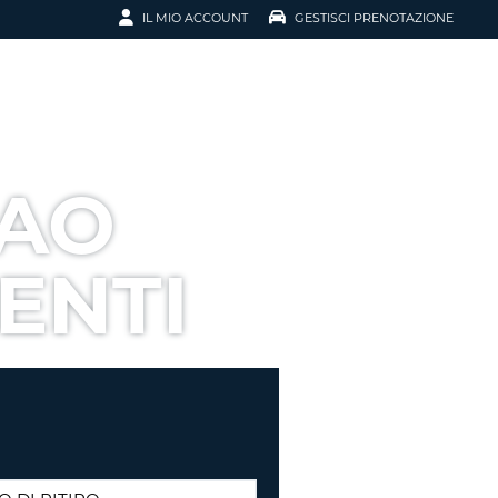
IL MIO ACCOUNT
GESTISCI PRENOTAZIONE
SCI LA
OTAZIONE
IRIZZO EMAIL
IL
CAO
D
I VOUCHER
ENTI
ENOTAZIONE
ICATO LA TUA PASSWORD?
NOTAZIONI PIÙ VELOCI
A UN ACCOUNT