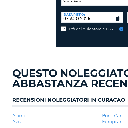
SEDE
DI
DATA RITIRO:
Consegni
RICONSEGNA:
l'auto
Età del guidatore 30-65
in
una
sede
diversa?
QUESTO NOLEGGIAT
ABBASTANZA RECEN
RECENSIONI NOLEGGIATORI IN CURACAO
Alamo
Boric Car
Avis
Europcar