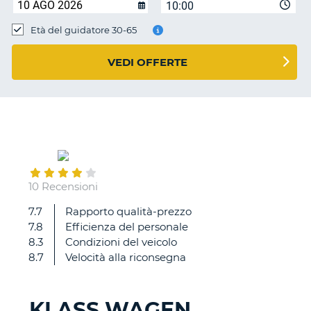
10:00
Età del guidatore 30-65
VEDI OFFERTE
July
12
10 Recensioni
7.7
Rapporto qualità-prezzo
veloci
7.8
Efficienza del personale
,
8.3
Condizioni del veicolo
ma
8.7
Velocità alla riconsegna
con
la
solita
KLASS WAGEN
aggiunta
T