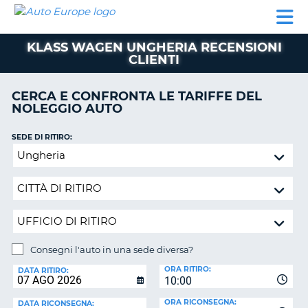
AUTO
NOLEGGIO
NOLEGGIO
NOLEGGIO
PARTNER
AIUTO
EUROPE
AUTO
AUTO
CAMPER
KLASS WAGEN UNGHERIA RECENSIONI
NOLEGGIO
CLIENTI
CAMPER
PARTNER
CERCA E CONFRONTA LE TARIFFE DEL
NE
NOLEGGIO AUTO
AIUTO
IL
SEDE DI RITIRO:
MIO
Consegni
ACCOUNT
l'auto
in
GESTISCI
una
PRENOTAZIONE
sede
ITALIA
diversa?
Consegni l'auto in una sede diversa?
SEDE
ORA RITIRO:
DI
DATA RITIRO:
10:00
RICONSEGNA:
ORA RICONSEGNA:
DATA RICONSEGNA: