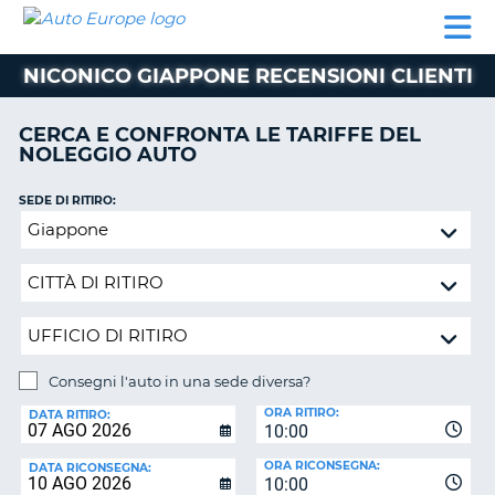
AUTO
NOLEGGIO
NOLEGGIO
NOLEGGIO
PARTNER
AIUTO
EUROPE
AUTO
AUTO
CAMPER
NICONICO GIAPPONE RECENSIONI CLIENTI
NOLEGGIO
CAMPER
CERCA E CONFRONTA LE TARIFFE DEL
PARTNER
NOLEGGIO AUTO
NE
AIUTO
SEDE DI RITIRO:
IL
Consegni
MIO
l'auto
ACCOUNT
in
GESTISCI
una
PRENOTAZIONE
sede
diversa?
ITALIA
Consegni l'auto in una sede diversa?
SEDE
ORA RITIRO:
DI
DATA RITIRO:
10:00
RICONSEGNA:
ORA RICONSEGNA:
DATA RICONSEGNA:
10:00