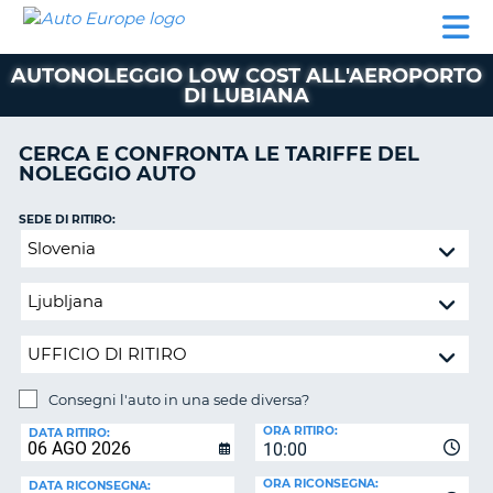
AUTO
NOLEGGIO
NOLEGGIO
NOLEGGIO
PARTNER
AIUTO
EUROPE
AUTO
AUTO
CAMPER
AUTONOLEGGIO LOW COST ALL'AEROPORTO
NOLEGGIO
DI LUBIANA
CAMPER
PARTNER
CERCA E CONFRONTA LE TARIFFE DEL
NE
NOLEGGIO AUTO
AIUTO
IL
SEDE DI RITIRO:
MIO
Consegni
ACCOUNT
l'auto
in
GESTISCI
una
PRENOTAZIONE
sede
ITALIA
diversa?
Consegni l'auto in una sede diversa?
SEDE
ORA RITIRO:
DI
DATA RITIRO:
10:00
RICONSEGNA:
ORA RICONSEGNA:
DATA RICONSEGNA: