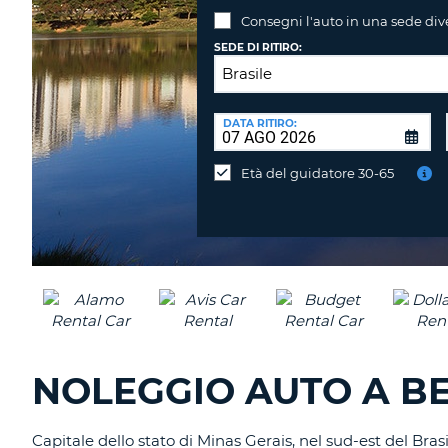
Consegni l'auto in una sede div
SEDE DI RITIRO:
SEDE
DI
DATA RITIRO:
Consegni
RICONSEGNA:
l'auto
Età del guidatore 30-65
in
una
sede
diversa?
NOLEGGIO AUTO A B
Capitale dello stato di Minas Gerais, nel sud-est del Bras