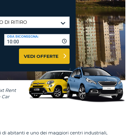
RI
O
I VIAGGIO E AFFILIATI
WEB
LOGIN
RE
LO
ORA RICONSEGNA:
TO
A
10:00
RD
RE
VEDI OFFERTE
LO
O
O
RE
di abitanti e uno dei maggiori centri industriali,