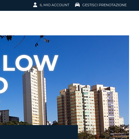
IL MIO ACCOUNT
GESTISCI PRENOTAZIONE
SCI LA
OTAZIONE
IRIZZO EMAIL
IL
 LOW
D
I VOUCHER
O
ENOTAZIONE
E
ICATO LA TUA PASSWORD?
NOTAZIONI PIÙ VELOCI
A UN ACCOUNT