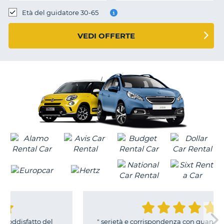
Età del guidatore 30-65
VEDI OFFERTE
l
"
serietà e corrispondenza con quanto contrattato
"
T