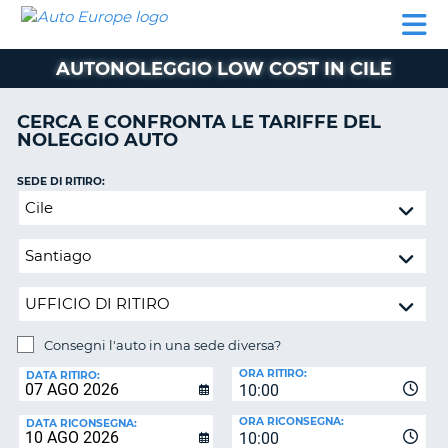
AUTO
NOLEGGIO
NOLEGGIO
NOLEGGIO
PARTNER
AIUTO
EUROPE
AUTO
AUTO
CAMPER
AUTONOLEGGIO LOW COST IN CILE
NOLEGGIO
CAMPER
CERCA E CONFRONTA LE TARIFFE DEL
PARTNER
NOLEGGIO AUTO
NE
AIUTO
SEDE DI RITIRO:
IL
Consegni
MIO
l'auto
ACCOUNT
in
GESTISCI
una
PRENOTAZIONE
sede
diversa?
ITALIA
Consegni l'auto in una sede diversa?
SEDE
ORA RITIRO:
DI
DATA RITIRO:
10:00
RICONSEGNA:
ORA RICONSEGNA:
DATA RICONSEGNA:
10:00