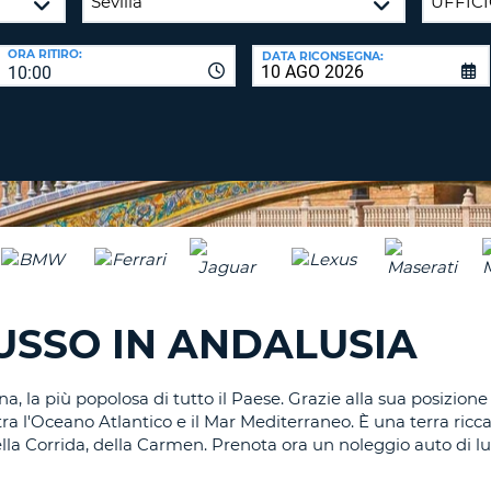
CARATTE
NUOVA
ALMEN
AGENZIE D
PASSWORD
ORA RITIRO:
DATA RICONSEGNA:
UN
10:00
CARATTE
MAIUSCO
ALMEN
MODIFIC
PASSWO
UN
CARATTE
MINUSCO
CANCEL
ALMEN
UN
NUMERO
ALMEN
USSO IN ANDALUSIA
UN
CARATTE
SPECIALE
la più popolosa di tutto il Paese. Grazie alla sua posizione 
a l'Oceano Atlantico e il Mar Mediterraneo. È una terra ricca 
la Corrida, della Carmen. Prenota ora un noleggio auto di lus