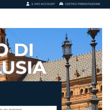
IL MIO ACCOUNT
GESTISCI PRENOTAZIONE
SCI LA
OTAZIONE
IRIZZO EMAIL
IL
 DI
D
I VOUCHER
LUSIA
ENOTAZIONE
ICATO LA TUA PASSWORD?
NOTAZIONI PIÙ VELOCI
A UN ACCOUNT