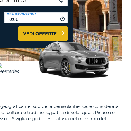
RI
O
I VIAGGIO E AFFILIATI
ORA RICONSEGNA:
WEB
10:00
LOGIN
RE
LO
VEDI OFFERTE
TO
A
RD
RE
LO
O
O
RE
geografica nel sud della penisola iberica, è considerata
di cultura e tradizione, patria di Vélazquez, Picasso e
so a Siviglia e goditi l'Andalusia nel massimo del