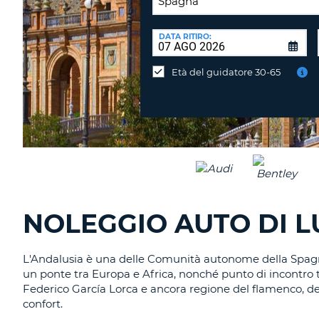
SEDE
DI
DATA RITIRO:
Consegni
RICONSEGNA:
l'auto
Età del guidatore 30-65
in
una
sede
diversa?
NOLEGGIO AUTO DI L
L'Andalusia è una delle Comunità autonome della Spagna, 
un ponte tra Europa e Africa, nonché punto di incontro tr
Federico García Lorca e ancora regione del flamenco, del
confort.