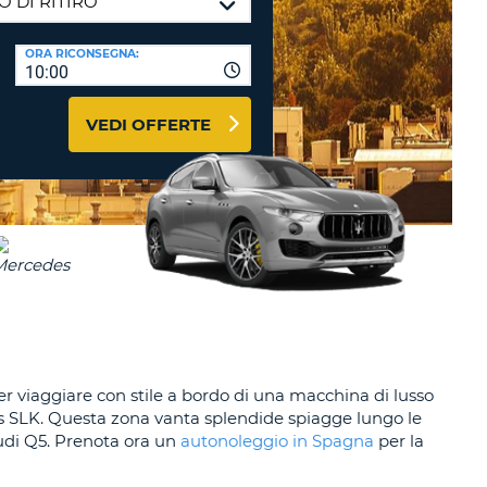
RI
O
I VIAGGIO E AFFILIATI
ORA RICONSEGNA:
WEB
10:00
LOGIN
RE
LO
VEDI OFFERTE
TO
A
RD
RE
LO
O
O
RE
r viaggiare con stile a bordo di una macchina di lusso
es SLK. Questa zona vanta splendide spiagge lungo le
udi Q5. Prenota ora un
autonoleggio in Spagna
per la