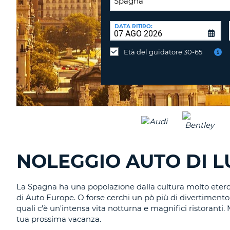
SEDE
DI
DATA RITIRO:
Consegni
RICONSEGNA:
l'auto
Età del guidatore 30-65
in
una
sede
diversa?
NOLEGGIO AUTO DI L
La Spagna ha una popolazione dalla cultura molto eterog
di Auto Europe. O forse cerchi un pò più di divertimen
quali c'è un'intensa vita notturna e magnifici ristoranti. 
tua prossima vacanza.