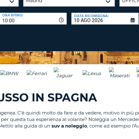
CARATTE
NUOVA
ALMEN
AGENZIE D
PASSWORD
ORA RITIRO:
DATA RICONSEGNA:
UN
10:00
CARATTE
MAIUSCO
ALMEN
MODIFIC
PASSWO
UN
CARATTE
MINUSCO
CANCEL
ALMEN
UN
NUMERO
ALMEN
USSO IN SPAGNA
UN
CARATTE
SPECIALE
enea. C'è quindi molto da fare e da vedere, motivo in più pe
to per questa tua esperienza al volante? Noleggia un Merced
Mettiti alla guida di un
suv a noleggio
, come ad esempio l'A