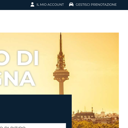
IL MIO ACCOUNT
GESTISCI PRENOTAZIONE
SCI LA
OTAZIONE
IRIZZO EMAIL
IL
 DI
D
I VOUCHER
GNA
ENOTAZIONE
ICATO LA TUA PASSWORD?
NOTAZIONI PIÙ VELOCI
A UN ACCOUNT