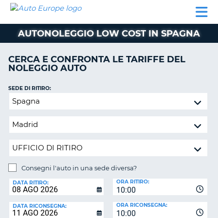
AUTO
NOLEGGIO
NOLEGGIO
NOLEGGIO
PARTNER
AIUTO
EUROPE
AUTO
AUTO
CAMPER
AUTONOLEGGIO LOW COST IN SPAGNA
NOLEGGIO
CAMPER
CERCA E CONFRONTA LE TARIFFE DEL
PARTNER
NOLEGGIO AUTO
NE
AIUTO
SEDE DI RITIRO:
IL
Consegni
MIO
l'auto
ACCOUNT
in
GESTISCI
una
PRENOTAZIONE
sede
diversa?
ITALIA
Consegni l'auto in una sede diversa?
SEDE
ORA RITIRO:
DI
DATA RITIRO:
10:00
RICONSEGNA:
ORA RICONSEGNA:
DATA RICONSEGNA:
10:00