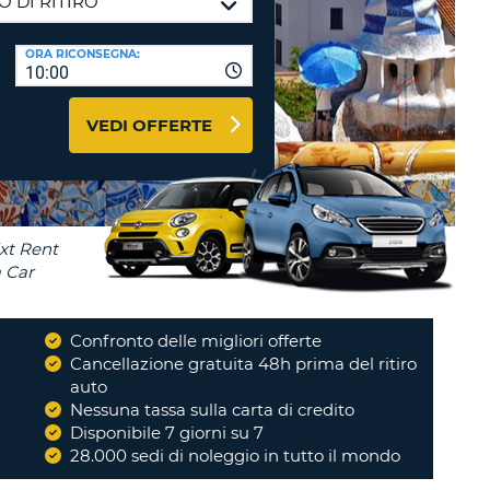
RI
O
I VIAGGIO E AFFILIATI
ORA RICONSEGNA:
WEB
10:00
LOGIN
RE
LO
VEDI OFFERTE
TO
A
RD
RE
LO
O
O
Confronto delle migliori offerte
i
Cancellazione gratuita 48h prima del ritiro
RE
i affido solo
auto
d Auto Europe
Nessuna tassa sulla carta di credito
. Con la...
"
Disponibile 7 giorni su 7
NI
28.000 sedi di noleggio in tutto il mondo