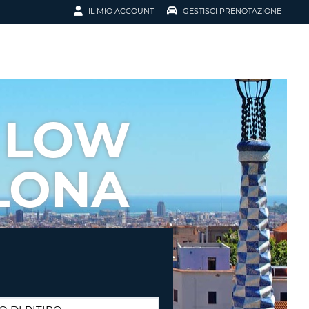
IL MIO ACCOUNT
GESTISCI PRENOTAZIONE
SCI LA
OTAZIONE
IRIZZO EMAIL
IL
 LOW
D
I VOUCHER
LONA
ENOTAZIONE
ICATO LA TUA PASSWORD?
NOTAZIONI PIÙ VELOCI
A UN ACCOUNT