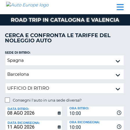
AUTO
NOLEGGIO
NOLEGGIO
NOLEGGIO
PARTNER
AIUTO
EUROPE
AUTO
AUTO
CAMPER
ROAD TRIP IN CATALOGNA E VALENCIA
NOLEGGIO
CAMPER
CERCA E CONFRONTA LE TARIFFE DEL
PARTNER
NOLEGGIO AUTO
NE
AIUTO
SEDE DI RITIRO:
IL
Consegni
MIO
l'auto
ACCOUNT
in
GESTISCI
una
PRENOTAZIONE
sede
diversa?
ITALIA
Consegni l'auto in una sede diversa?
SEDE
ORA RITIRO:
DI
DATA RITIRO:
10:00
RICONSEGNA:
ORA RICONSEGNA:
DATA RICONSEGNA:
10:00