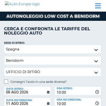
AUTO
NOLEGGIO
NOLEGGIO
NOLEGGIO
PARTNER
AIUTO
EUROPE
AUTO
AUTO
CAMPER
AUTONOLEGGIO LOW COST A BENIDORM
NOLEGGIO
CAMPER
CERCA E CONFRONTA LE TARIFFE DEL
PARTNER
NOLEGGIO AUTO
NE
AIUTO
SEDE DI RITIRO:
IL
Consegni
MIO
l'auto
ACCOUNT
in
GESTISCI
una
PRENOTAZIONE
sede
diversa?
ITALIA
Consegni l'auto in una sede diversa?
SEDE
ORA RITIRO:
DI
DATA RITIRO:
10:00
RICONSEGNA:
ORA RICONSEGNA:
DATA RICONSEGNA:
10:00