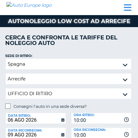
AUTO
NOLEGGIO
NOLEGGIO
NOLEGGIO
PARTNER
AIUTO
EUROPE
AUTO
AUTO
CAMPER
AUTONOLEGGIO LOW COST AD ARRECIFE
NOLEGGIO
CAMPER
CERCA E CONFRONTA LE TARIFFE DEL
PARTNER
NOLEGGIO AUTO
NE
AIUTO
SEDE DI RITIRO:
IL
Consegni
MIO
l'auto
ACCOUNT
in
GESTISCI
una
PRENOTAZIONE
sede
diversa?
ITALIA
Consegni l'auto in una sede diversa?
SEDE
ORA RITIRO:
DI
DATA RITIRO:
10:00
RICONSEGNA:
ORA RICONSEGNA:
DATA RICONSEGNA:
10:00