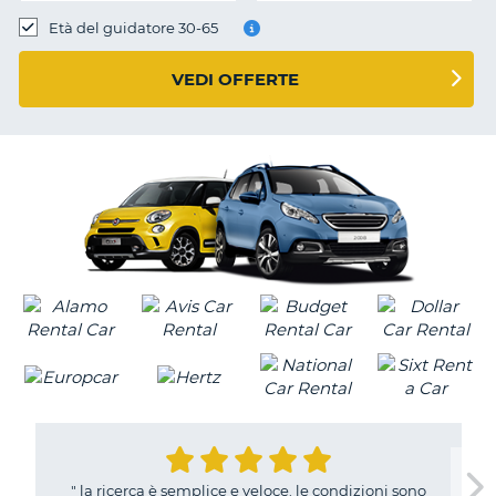
Età del guidatore 30-65
VEDI OFFERTE
"
la ricerca è semplice e veloce. le condizioni sono
T