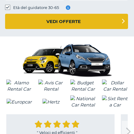
Età del guidatore 30-65
VEDI OFFERTE
"
Veloci ed efficienti
"
"
Come sempre la n
T