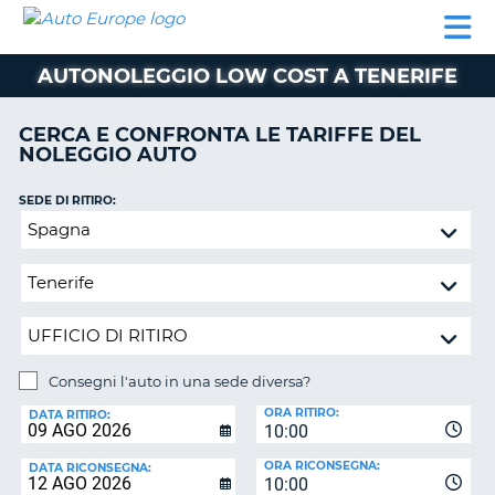
AUTO
NOLEGGIO
NOLEGGIO
NOLEGGIO
PARTNER
AIUTO
EUROPE
AUTO
AUTO
CAMPER
AUTONOLEGGIO LOW COST A TENERIFE
NOLEGGIO
CAMPER
CERCA E CONFRONTA LE TARIFFE DEL
PARTNER
NOLEGGIO AUTO
NE
AIUTO
SEDE DI RITIRO:
IL
Consegni
MIO
l'auto
ACCOUNT
in
GESTISCI
una
PRENOTAZIONE
sede
diversa?
ITALIA
Consegni l'auto in una sede diversa?
SEDE
ORA RITIRO:
DI
DATA RITIRO:
10:00
RICONSEGNA:
ORA RICONSEGNA:
DATA RICONSEGNA:
10:00