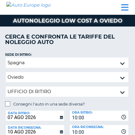
AUTO
NOLEGGIO
NOLEGGIO
NOLEGGIO
PARTNER
AIUTO
EUROPE
AUTO
AUTO
CAMPER
AUTONOLEGGIO LOW COST A OVIEDO
NOLEGGIO
CAMPER
CERCA E CONFRONTA LE TARIFFE DEL
PARTNER
NOLEGGIO AUTO
NE
AIUTO
SEDE DI RITIRO:
IL
Consegni
MIO
l'auto
ACCOUNT
in
GESTISCI
una
PRENOTAZIONE
sede
diversa?
ITALIA
Consegni l'auto in una sede diversa?
SEDE
ORA RITIRO:
DI
DATA RITIRO:
10:00
RICONSEGNA:
ORA RICONSEGNA:
DATA RICONSEGNA:
10:00