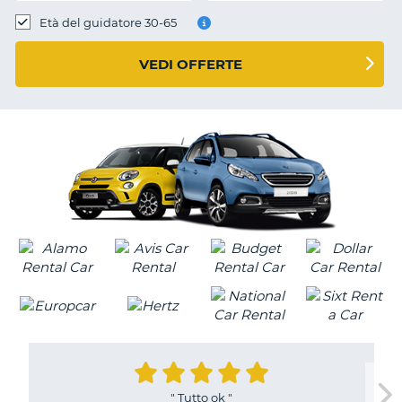
Età del guidatore 30-65
VEDI OFFERTE
"
Tutto ok
"
T