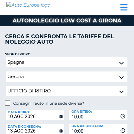
AUTO
NOLEGGIO
NOLEGGIO
NOLEGGIO
PARTNER
AIUTO
EUROPE
AUTO
AUTO
CAMPER
AUTONOLEGGIO LOW COST A GIRONA
NOLEGGIO
CAMPER
CERCA E CONFRONTA LE TARIFFE DEL
PARTNER
NOLEGGIO AUTO
NE
AIUTO
SEDE DI RITIRO:
IL
Consegni
MIO
l'auto
ACCOUNT
in
GESTISCI
una
PRENOTAZIONE
sede
diversa?
ITALIA
Consegni l'auto in una sede diversa?
SEDE
ORA RITIRO:
DI
DATA RITIRO:
10:00
RICONSEGNA:
ORA RICONSEGNA:
DATA RICONSEGNA:
10:00