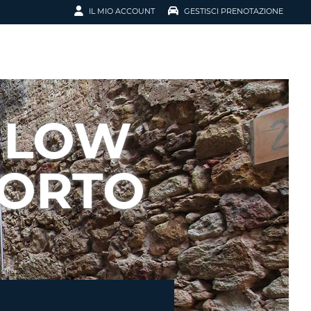
IL MIO ACCOUNT
GESTISCI PRENOTAZIONE
SCI LA
OTAZIONE
IRIZZO EMAIL
IL
 LOW
D
I VOUCHER
PORTO
ENOTAZIONE
ICATO LA TUA PASSWORD?
NOTAZIONI PIÙ VELOCI
A UN ACCOUNT