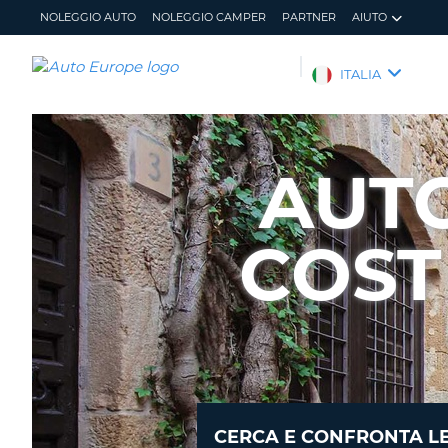
NOLEGGIO AUTO
NOLEGGIO CAMPER
PARTNER
AIUTO
AUTO
ITALIA
EUROPE
NOLEGGIO
AUTO
AUT
NOLEGGIO
CAMPER
COST
PARTNER
AIUTO
IL
GESTISCI
MIO
PRENOTAZIONE
ACCOUNT
ITALIA
CERCA E CONFRONTA LE