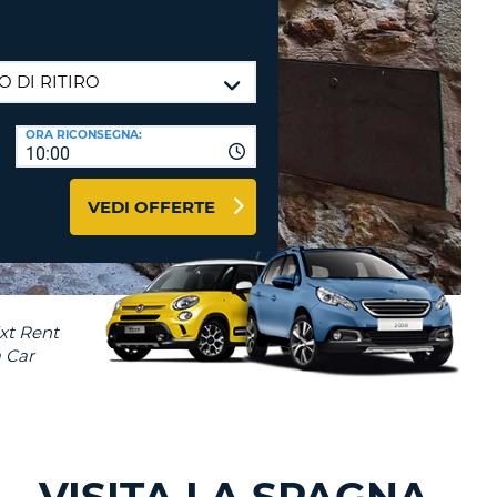
RI
O
I VIAGGIO E AFFILIATI
WEB
LOGIN
RE
LO
ORA RICONSEGNA:
TO
A
10:00
RD
RE
VEDI OFFERTE
LO
O
O
RE
- VISITA LA SPAGNA