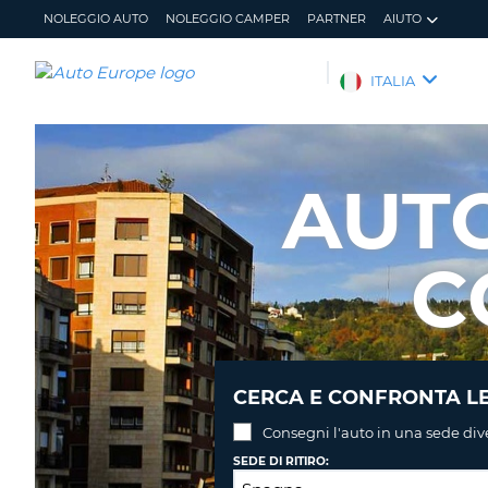
NOLEGGIO AUTO
NOLEGGIO CAMPER
PARTNER
AIUTO
AUTO
ITALIA
EUROPE
NOLEGGIO
AUTO
AUT
NOLEGGIO
CAMPER
C
PARTNER
AIUTO
IL
GESTISCI
MIO
PRENOTAZIONE
ACCOUNT
ITALIA
CERCA E CONFRONTA LE
Consegni l'auto in una sede div
SEDE DI RITIRO: