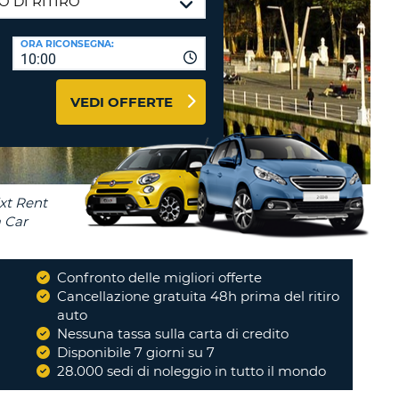
RI
O
I VIAGGIO E AFFILIATI
ORA RICONSEGNA:
WEB
10:00
LOGIN
RE
LO
VEDI OFFERTE
TO
A
RD
RE
LO
O
O
Confronto delle migliori offerte
i
Cancellazione gratuita 48h prima del ritiro
RE
auto
Nessuna tassa sulla carta di credito
Disponibile 7 giorni su 7
28.000 sedi di noleggio in tutto il mondo