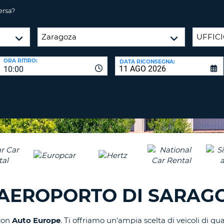
CARATTE
NUOVA
ersa?
ALMEN
AGENZIE D
PASSWORD
UN
CARATTE
MAIUSCO
ORA RITIRO:
DATA RICONSEGNA:
ALMEN
MODIFIC
10:00
PASSWO
UN
CARATTE
MINUSCO
CANCEL
ALMEN
UN
NUMERO
ALMEN
UN
CARATTE
SPECIALE
'AEROPORTO DI SARAG
con
Auto Europe
. Ti offriamo un'ampia scelta di veicoli di qua