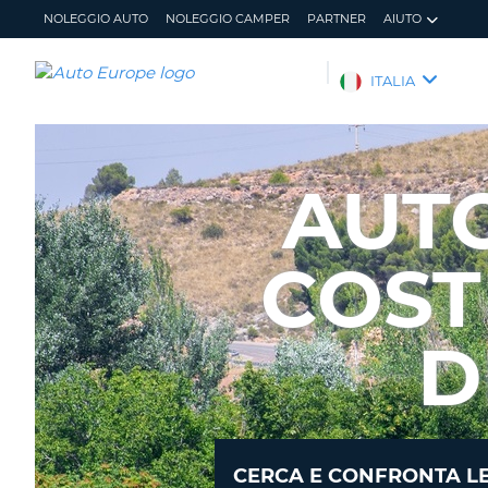
NOLEGGIO AUTO
NOLEGGIO CAMPER
PARTNER
AIUTO
AUTO
ITALIA
EUROPE
NOLEGGIO
AUTO
AUT
NOLEGGIO
CAMPER
COST
PARTNER
AIUTO
IL
GESTISCI
D
MIO
PRENOTAZIONE
ACCOUNT
ITALIA
CERCA E CONFRONTA LE