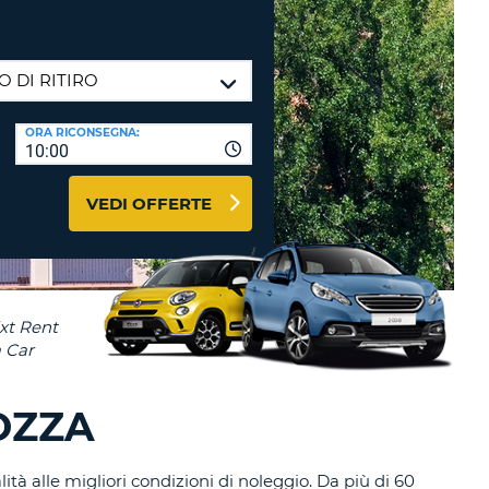
RI
O
I VIAGGIO E AFFILIATI
WEB
LOGIN
RE
LO
ORA RICONSEGNA:
TO
A
10:00
RD
RE
VEDI OFFERTE
LO
O
O
RE
OZZA
lità alle migliori condizioni di noleggio. Da più di 60