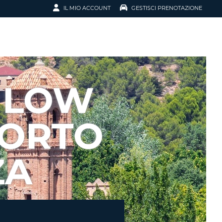
IL MIO ACCOUNT
GESTISCI PRENOTAZIONE
SCI LA
OTAZIONE
IRIZZO EMAIL
IL
 LOW
D
I VOUCHER
PORTO
ENOTAZIONE
ZA
ICATO LA TUA PASSWORD?
NOTAZIONI PIÙ VELOCI
A UN ACCOUNT