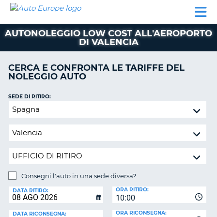
AUTO
NOLEGGIO
NOLEGGIO
NOLEGGIO
PARTNER
AIUTO
EUROPE
AUTO
AUTO
CAMPER
AUTONOLEGGIO LOW COST ALL'AEROPORTO
NOLEGGIO
DI VALENCIA
CAMPER
PARTNER
CERCA E CONFRONTA LE TARIFFE DEL
NE
NOLEGGIO AUTO
AIUTO
IL
SEDE DI RITIRO:
MIO
Consegni
ACCOUNT
l'auto
in
GESTISCI
una
PRENOTAZIONE
sede
ITALIA
diversa?
Consegni l'auto in una sede diversa?
SEDE
ORA RITIRO:
DI
DATA RITIRO:
10:00
RICONSEGNA:
ORA RICONSEGNA:
DATA RICONSEGNA: