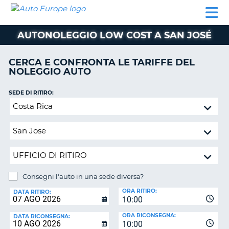
AUTO
NOLEGGIO
NOLEGGIO
NOLEGGIO
PARTNER
AIUTO
EUROPE
AUTO
AUTO
CAMPER
AUTONOLEGGIO LOW COST A SAN JOSÉ
NOLEGGIO
CAMPER
CERCA E CONFRONTA LE TARIFFE DEL
PARTNER
NOLEGGIO AUTO
NE
AIUTO
SEDE DI RITIRO:
IL
Consegni
MIO
l'auto
ACCOUNT
in
GESTISCI
una
PRENOTAZIONE
sede
diversa?
ITALIA
Consegni l'auto in una sede diversa?
SEDE
ORA RITIRO:
DI
DATA RITIRO:
10:00
RICONSEGNA:
ORA RICONSEGNA:
DATA RICONSEGNA:
10:00