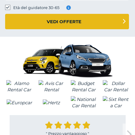
Età del guidatore 30-65
VEDI OFFERTE
"
Prezzo vantaggioso
"
T