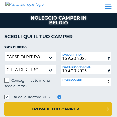
AUTO
NOLEGGIO
NOLEGGIO
NOLEGGIO
PARTNER
AIUTO
EUROPE
AUTO
AUTO
CAMPER
NOLEGGIO CAMPER IN
NOLEGGIO
BELGIO
CAMPER
PARTNER
SCEGLI QUI IL TUO CAMPER
NE
AIUTO
SEDE DI RITIRO:
IL
Consegni
DATA RITIRO:
MIO
l'auto
ACCOUNT
in
DATA RICONSEGNA:
GESTISCI
una
PRENOTAZIONE
sede
PASSEGGERI:
Consegni l'auto in una
diversa?
ITALIA
sede diversa?
SEDE
DI
Età del guidatore 30-65
RICONSEGNA:
TROVA IL TUO CAMPER