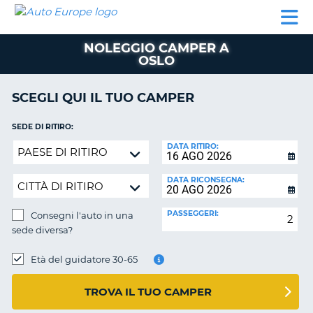
AUTO
NOLEGGIO
NOLEGGIO
NOLEGGIO
PARTNER
AIUTO
EUROPE
AUTO
AUTO
CAMPER
NOLEGGIO CAMPER A
NOLEGGIO
OSLO
CAMPER
PARTNER
SCEGLI QUI IL TUO CAMPER
NE
AIUTO
SEDE DI RITIRO:
IL
Consegni
DATA RITIRO:
MIO
l'auto
ACCOUNT
in
DATA RICONSEGNA:
GESTISCI
una
PRENOTAZIONE
sede
PASSEGGERI:
Consegni l'auto in una
diversa?
ITALIA
sede diversa?
SEDE
DI
Età del guidatore 30-65
RICONSEGNA:
TROVA IL TUO CAMPER