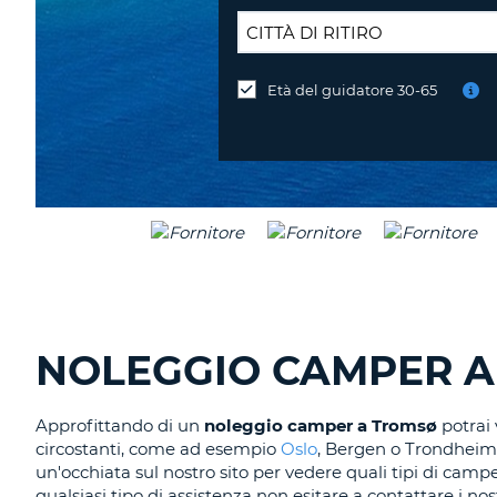
SEDE
DI
Età del guidatore 30-65
Consegni
RICONSEGNA:
l'auto
in
una
sede
diversa?
NOLEGGIO CAMPER A
Approfittando di un
noleggio camper a Tromsø
potrai 
circostanti, come ad esempio
Oslo
, Bergen o Trondheim. 
un'occhiata sul nostro sito per vedere quali tipi di camp
qualsiasi tipo di assistenza non esitare a contattare i no