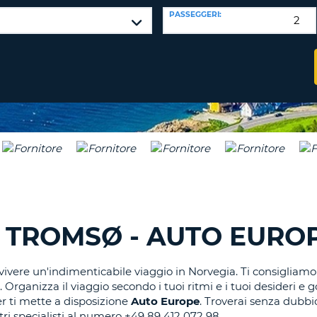
CARATTE
NUOVA
PASSEGGERI:
ALMEN
AGENZIE D
PASSWORD
UN
CARATTE
MAIUSCO
ALMEN
MODIFIC
PASSWO
UN
CARATTE
MINUSCO
CANCEL
ALMEN
UN
NUMERO
ALMEN
UN
 TROMSØ - AUTO EURO
CARATTE
SPECIALE
vivere un'indimenticabile viaggio in Norvegia. Ti consigliamo d
Organizza il viaggio secondo i tuoi ritmi e i tuoi desideri e g
er ti mette a disposizione
Auto Europe
. Troverai senza dubbi
stri specialisti al numero +49 89 412 072 98.