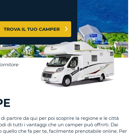
RI
O
I VIAGGIO E AFFILIATI
WEB
LOGIN
RE
TROVA IL TUO CAMPER
LO
TO
A
RD
RE
LO
O
O
PE
RE
i partire da qui per poi scoprire la regione e le città
odi di tutti i vantaggi che un camper può offrirti. Dai
o quello che fa per te, facilmente prenotabile online. Per