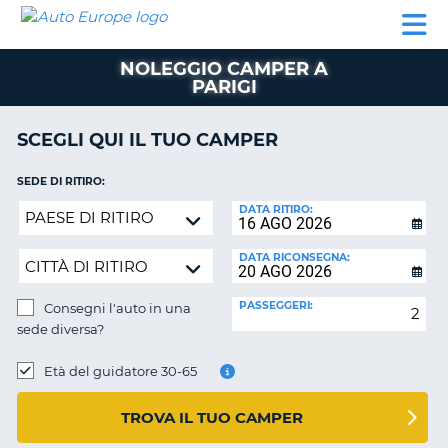
AUTO
NOLEGGIO
NOLEGGIO
NOLEGGIO
PARTNER
AIUTO
EUROPE
AUTO
AUTO
CAMPER
NOLEGGIO CAMPER A
NOLEGGIO
PARIGI
CAMPER
PARTNER
SCEGLI QUI IL TUO CAMPER
NE
AIUTO
SEDE DI RITIRO:
IL
Consegni
DATA RITIRO:
MIO
l'auto
ACCOUNT
in
DATA RICONSEGNA:
GESTISCI
una
PRENOTAZIONE
sede
PASSEGGERI:
Consegni l'auto in una
diversa?
ITALIA
sede diversa?
SEDE
DI
Età del guidatore 30-65
RICONSEGNA:
TROVA IL TUO CAMPER