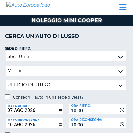
AUTO
NOLEGGIO
NOLEGGIO
NOLEGGIO
PARTNER
AIUTO
EUROPE
AUTO
AUTO
CAMPER
NOLEGGIO MINI COOPER
NOLEGGIO
CAMPER
CERCA UN'AUTO DI LUSSO
PARTNER
NE
AIUTO
SEDE DI RITIRO:
Consegni
IL
l'auto
MIO
in
ACCOUNT
una
GESTISCI
sede
PRENOTAZIONE
diversa?
ITALIA
Consegni l'auto in una sede diversa?
SEDE
ORA RITIRO:
DI
DATA RITIRO:
10:00
RICONSEGNA:
ORA RICONSEGNA:
DATA RICONSEGNA:
10:00