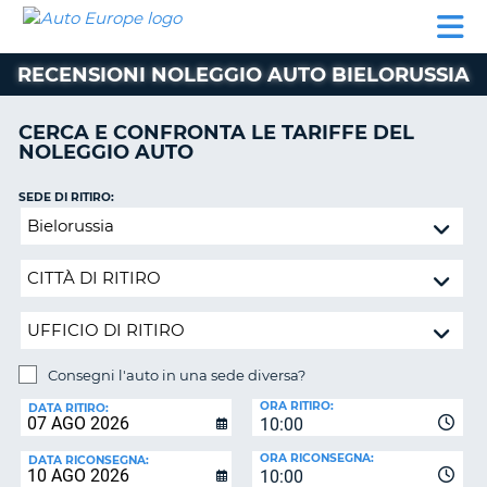
AUTO
NOLEGGIO
NOLEGGIO
NOLEGGIO
PARTNER
AIUTO
EUROPE
AUTO
AUTO
CAMPER
RECENSIONI NOLEGGIO AUTO BIELORUSSIA
NOLEGGIO
CAMPER
CERCA E CONFRONTA LE TARIFFE DEL
PARTNER
NOLEGGIO AUTO
NE
AIUTO
SEDE DI RITIRO:
IL
Consegni
MIO
l'auto
ACCOUNT
in
GESTISCI
una
PRENOTAZIONE
sede
diversa?
ITALIA
Consegni l'auto in una sede diversa?
SEDE
ORA RITIRO:
DI
DATA RITIRO:
10:00
RICONSEGNA:
ORA RICONSEGNA:
DATA RICONSEGNA:
10:00