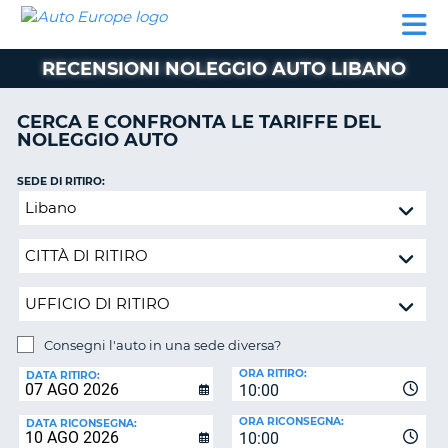
AUTO
NOLEGGIO
NOLEGGIO
NOLEGGIO
PARTNER
AIUTO
EUROPE
AUTO
AUTO
CAMPER
RECENSIONI NOLEGGIO AUTO LIBANO
NOLEGGIO
CAMPER
CERCA E CONFRONTA LE TARIFFE DEL
PARTNER
NOLEGGIO AUTO
NE
AIUTO
SEDE DI RITIRO:
IL
Consegni
MIO
l'auto
ACCOUNT
in
GESTISCI
una
PRENOTAZIONE
sede
diversa?
ITALIA
Consegni l'auto in una sede diversa?
SEDE
ORA RITIRO:
DI
DATA RITIRO:
10:00
RICONSEGNA:
ORA RICONSEGNA:
DATA RICONSEGNA:
10:00