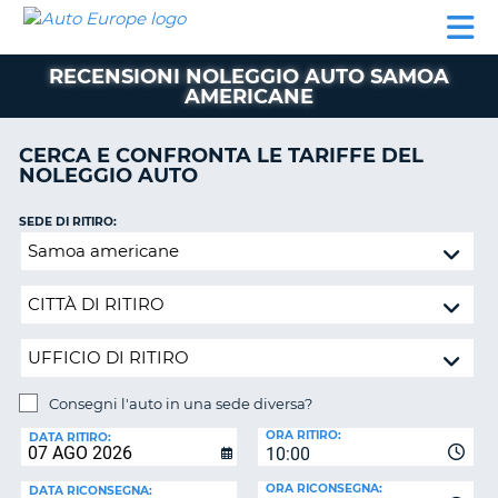
AUTO
NOLEGGIO
NOLEGGIO
NOLEGGIO
PARTNER
AIUTO
EUROPE
AUTO
AUTO
CAMPER
RECENSIONI NOLEGGIO AUTO SAMOA
NOLEGGIO
AMERICANE
CAMPER
PARTNER
CERCA E CONFRONTA LE TARIFFE DEL
NE
NOLEGGIO AUTO
AIUTO
IL
SEDE DI RITIRO:
MIO
Consegni
ACCOUNT
l'auto
in
GESTISCI
una
PRENOTAZIONE
sede
ITALIA
diversa?
Consegni l'auto in una sede diversa?
SEDE
ORA RITIRO:
DI
DATA RITIRO:
10:00
RICONSEGNA:
ORA RICONSEGNA:
DATA RICONSEGNA: