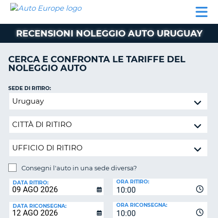
AUTO
NOLEGGIO
NOLEGGIO
NOLEGGIO
PARTNER
AIUTO
EUROPE
AUTO
AUTO
CAMPER
RECENSIONI NOLEGGIO AUTO URUGUAY
NOLEGGIO
CAMPER
CERCA E CONFRONTA LE TARIFFE DEL
PARTNER
NOLEGGIO AUTO
NE
AIUTO
SEDE DI RITIRO:
IL
Consegni
MIO
l'auto
ACCOUNT
in
GESTISCI
una
PRENOTAZIONE
sede
diversa?
ITALIA
Consegni l'auto in una sede diversa?
SEDE
ORA RITIRO:
DI
DATA RITIRO:
10:00
RICONSEGNA:
ORA RICONSEGNA:
DATA RICONSEGNA:
10:00