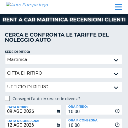
AUTO
NOLEGGIO
NOLEGGIO
NOLEGGIO
PARTNER
AIUTO
EUROPE
AUTO
AUTO
CAMPER
RENT A CAR MARTINICA RECENSIONI CLIENTI
NOLEGGIO
CAMPER
CERCA E CONFRONTA LE TARIFFE DEL
PARTNER
NOLEGGIO AUTO
NE
AIUTO
SEDE DI RITIRO:
IL
Consegni
MIO
l'auto
ACCOUNT
in
GESTISCI
una
PRENOTAZIONE
sede
diversa?
ITALIA
Consegni l'auto in una sede diversa?
SEDE
ORA RITIRO:
DI
DATA RITIRO:
10:00
RICONSEGNA:
ORA RICONSEGNA:
DATA RICONSEGNA:
10:00