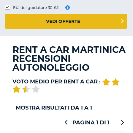
Età del guidatore 30-65
VEDI OFFERTE
RENT A CAR MARTINICA
RECENSIONI
AUTONOLEGGIO
VOTO MEDIO PER RENT A CAR :
MOSTRA RISULTATI DA 1 A 1
PAGINA 1 DI 1
T