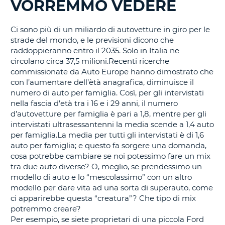
VORREMMO VEDERE
IN
CORSO......
Ci sono più di un miliardo di autovetture in giro per le
strade del mondo, e le previsioni dicono che
raddoppieranno entro il 2035. Solo in Italia ne
circolano circa 37,5 milioni.Recenti ricerche
commissionate da Auto Europe hanno dimostrato che
con l’aumentare dell’ètà anagrafica, diminuisce il
numero di auto per famiglia. Così, per gli intervistati
nella fascia d’età tra i 16 e i 29 anni, il numero
d’autovetture per famiglia è pari a 1,8, mentre per gli
intervistati ultrasessantenni la media scende a 1,4 auto
per famiglia.La media per tutti gli intervistati è di 1,6
auto per famiglia; e questo fa sorgere una domanda,
cosa potrebbe cambiare se noi potessimo fare un mix
tra due auto diverse? O, meglio, se prendessimo un
modello di auto e lo “mescolassimo” con un altro
modello per dare vita ad una sorta di superauto, come
ci apparirebbe questa “creatura”? Che tipo di mix
potremmo creare?
Per esempio, se siete proprietari di una piccola Ford
T