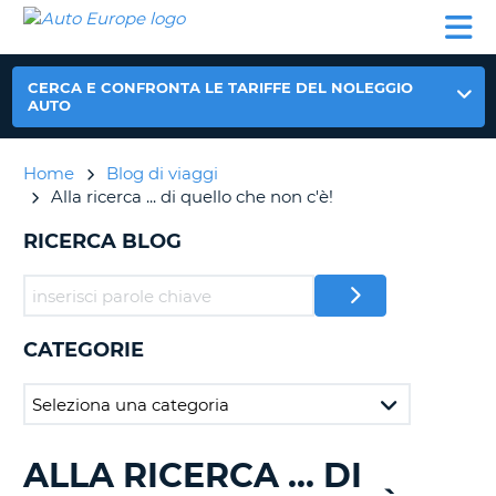
AUTO
NOLEGGIO
NOLEGGIO
NOLEGGIO
PARTNER
AIUTO
EUROPE
AUTO
AUTO
CAMPER
NOLEGGIO
CERCA E CONFRONTA LE TARIFFE DEL NOLEGGIO
CAMPER
AUTO
PARTNER
NE
Home
Blog di viaggi
AIUTO
Alla ricerca ... di quello che non c'è!
IL
MIO
RICERCA BLOG
ACCOUNT
GESTISCI
PRENOTAZIONE
CATEGORIE
ITALIA
ALLA RICERCA ... DI
RICERCA
BLOG