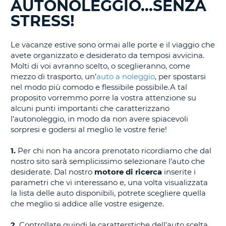
AUTONOLEGGIO...SENZA
IN
CORSO......
STRESS!
Le vacanze estive sono ormai alle porte e il viaggio che
avete organizzato e desiderato da temposi avvicina.
Molti di voi avranno scelto, o sceglieranno, come
mezzo di trasporto, un’
auto a noleggio
, per spostarsi
nel modo più comodo e flessibile possibile.A tal
proposito vorremmo porre la vostra attenzione su
alcuni punti importanti che caratterizzano
l’autonoleggio, in modo da non avere spiacevoli
sorpresi e godersi al meglio le vostre ferie!
1.
Per chi non ha ancora prenotato ricordiamo che dal
nostro sito sarà semplicissimo selezionare l’auto che
desiderate. Dal nostro
motore di ricerca
inserite i
parametri che vi interessano e, una volta visualizzata
la lista delle auto disponibili, potrete scegliere quella
che meglio si addice alle vostre esigenze.
2.
Controllate quindi le caratterstiche dell’auto scelta,
T