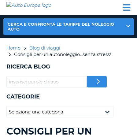
AUTO
NOLEGGIO
NOLEGGIO
NOLEGGIO
PARTNER
AIUTO
EUROPE
AUTO
AUTO
CAMPER
NOLEGGIO
CERCA E CONFRONTA LE TARIFFE DEL NOLEGGIO
CAMPER
AUTO
PARTNER
NE
Home
Blog di viaggi
AIUTO
Consigli per un autonoleggio...senza stress!
IL
MIO
RICERCA BLOG
ACCOUNT
GESTISCI
PRENOTAZIONE
CATEGORIE
ITALIA
CONSIGLI PER UN
RICERCA
BLOG