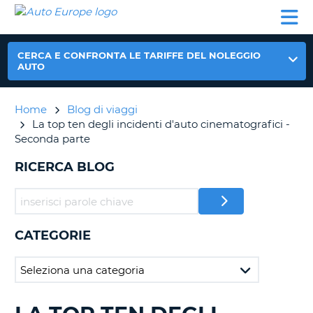
AUTO
NOLEGGIO
NOLEGGIO
NOLEGGIO
PARTNER
AIUTO
EUROPE
AUTO
AUTO
CAMPER
NOLEGGIO
CERCA E CONFRONTA LE TARIFFE DEL NOLEGGIO
CAMPER
AUTO
PARTNER
NE
Home
Blog di viaggi
AIUTO
La top ten degli incidenti d'auto cinematografici -
IL
Seconda parte
MIO
ACCOUNT
RICERCA BLOG
GESTISCI
PRENOTAZIONE
ITALIA
CATEGORIE
RICERCA