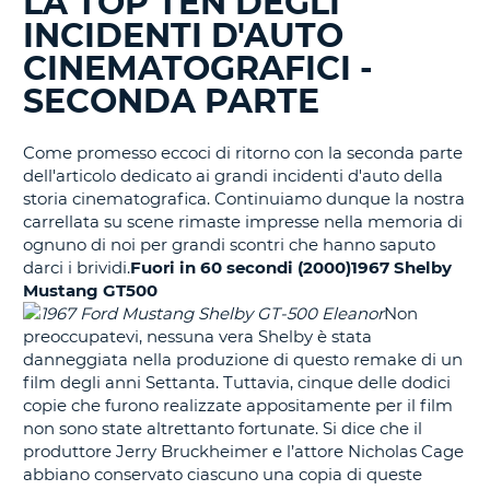
LA TOP TEN DEGLI
BLOG
INCIDENTI D'AUTO
IN
CORSO......
CINEMATOGRAFICI -
SECONDA PARTE
Come promesso eccoci di ritorno con la seconda parte
dell'articolo dedicato ai grandi incidenti d'auto della
storia cinematografica. Continuiamo dunque la nostra
carrellata su scene rimaste impresse nella memoria di
ognuno di noi per grandi scontri che hanno saputo
darci i brividi.
Fuori in 60 secondi (2000)
1967 Shelby
Mustang GT500
Non
preoccupatevi, nessuna vera Shelby è stata
danneggiata nella produzione di questo remake di un
film degli anni Settanta. Tuttavia, cinque delle dodici
copie che furono realizzate appositamente per il film
non sono state altrettanto fortunate. Si dice che il
produttore Jerry Bruckheimer e l’attore Nicholas Cage
abbiano conservato ciascuno una copia di queste
T