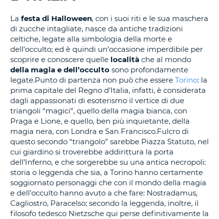
CORSO......
La
festa di Halloween
, con i suoi riti e le sua maschera
di zucche intagliate, nasce da antiche tradizioni
celtiche, legate alla simbologia della morte e
dell’occulto; ed è quindi un’occasione imperdibile per
scoprire e conoscere quelle
località
che al mondo
della magia e dell’occulto
sono profondamente
legate.Punto di partenza non può che essere
Torino
: la
prima capitale del Regno d’Italia, infatti, è considerata
dagli appassionati di esoterismo il vertice di due
triangoli “magici”, quello della magia bianca, con
Praga e Lione, e quello, ben più inquietante, della
magia nera, con Londra e San Francisco.Fulcro di
questo secondo “triangolo” sarebbe Piazza Statuto, nel
cui giardino si troverebbe addirittura la porta
dell’Inferno, e che sorgerebbe su una antica necropoli:
storia o leggenda che sia, a Torino hanno certamente
soggiornato personaggi che con il mondo della magia
e dell’occulto hanno avuto a che fare: Nostradamus,
Cagliostro, Paracelso; secondo la leggenda, inoltre, il
filosofo tedesco Nietzsche qui perse definitivamente la
T