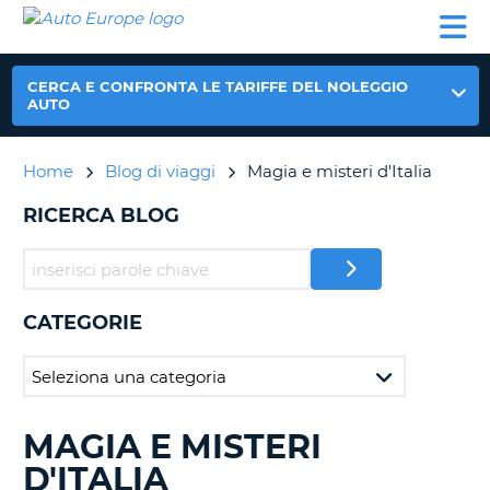
AUTO
NOLEGGIO
NOLEGGIO
NOLEGGIO
PARTNER
AIUTO
EUROPE
AUTO
AUTO
CAMPER
NOLEGGIO
CERCA E CONFRONTA LE TARIFFE DEL NOLEGGIO
CAMPER
AUTO
PARTNER
NE
Home
Blog di viaggi
Magia e misteri d'Italia
AIUTO
IL
RICERCA BLOG
MIO
ACCOUNT
GESTISCI
PRENOTAZIONE
CATEGORIE
ITALIA
MAGIA E MISTERI
RICERCA
BLOG
D'ITALIA
IN