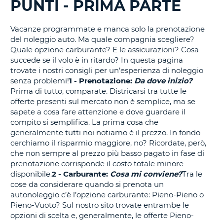
PUNTI - PRIMA PARTE
IN
CORSO......
Vacanze programmate e manca solo la prenotazione
del noleggio auto. Ma quale compagnia scegliere?
Quale opzione carburante? E le assicurazioni? Cosa
succede se il volo è in ritardo? In questa pagina
trovate i nostri consigli per un’esperienza di noleggio
senza problemi!
1 -
Prenotazione:
Da dove inizio?
Prima di tutto, comparate. Districarsi tra tutte le
offerte presenti sul mercato non è semplice, ma se
sapete a cosa fare attenzione e dove guardare il
compito si semplifica. La prima cosa che
generalmente tutti noi notiamo è il prezzo. In fondo
cerchiamo il risparmio maggiore, no? Ricordate, però,
che non sempre al prezzo più basso pagato in fase di
prenotazione corrisponde il costo totale minore
disponibile.
2 - Carburante:
Cosa mi conviene?
Tra le
cose da considerare quando si prenota un
autonoleggio c’è l’opzione carburante: Pieno-Pieno o
Pieno-Vuoto? Sul nostro sito trovate entrambe le
opzioni di scelta e, generalmente, le offerte Pieno-
T