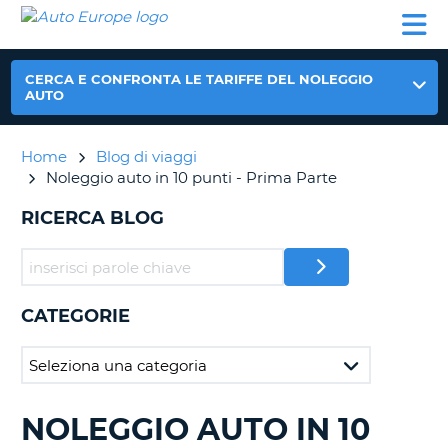
AUTO
NOLEGGIO
NOLEGGIO
NOLEGGIO
PARTNER
AIUTO
EUROPE
AUTO
AUTO
CAMPER
NOLEGGIO
CERCA E CONFRONTA LE TARIFFE DEL NOLEGGIO
CAMPER
AUTO
PARTNER
NE
Home
Blog di viaggi
AIUTO
Noleggio auto in 10 punti - Prima Parte
IL
MIO
RICERCA BLOG
ACCOUNT
GESTISCI
PRENOTAZIONE
CATEGORIE
ITALIA
NOLEGGIO AUTO IN 10
RICERCA
BLOG