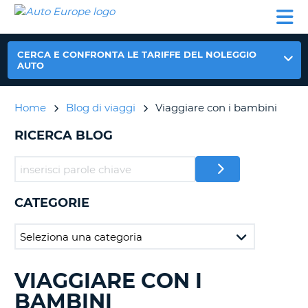
AUTO
NOLEGGIO
NOLEGGIO
NOLEGGIO
PARTNER
AIUTO
EUROPE
AUTO
AUTO
CAMPER
NOLEGGIO
CERCA E CONFRONTA LE TARIFFE DEL NOLEGGIO
CAMPER
AUTO
PARTNER
NE
Home
Blog di viaggi
Viaggiare con i bambini
AIUTO
IL
RICERCA BLOG
MIO
ACCOUNT
GESTISCI
PRENOTAZIONE
CATEGORIE
ITALIA
VIAGGIARE CON I
RICERCA
BLOG
BAMBINI
IN