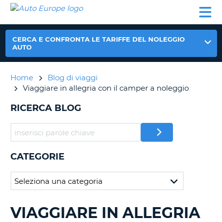
AUTO
NOLEGGIO
NOLEGGIO
NOLEGGIO
PARTNER
AIUTO
EUROPE
AUTO
AUTO
CAMPER
NOLEGGIO
CERCA E CONFRONTA LE TARIFFE DEL NOLEGGIO
CAMPER
AUTO
PARTNER
NE
Home
Blog di viaggi
AIUTO
Viaggiare in allegria con il camper a noleggio
IL
MIO
RICERCA BLOG
ACCOUNT
GESTISCI
PRENOTAZIONE
CATEGORIE
ITALIA
VIAGGIARE IN ALLEGRIA
RICERCA
BLOG