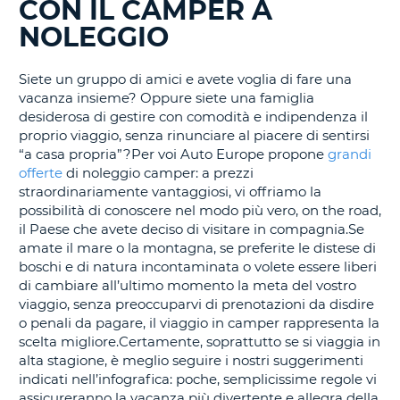
CON IL CAMPER A
IN
CORSO......
NOLEGGIO
Siete un gruppo di amici e avete voglia di fare una
vacanza insieme? Oppure siete una famiglia
desiderosa di gestire con comodità e indipendenza il
proprio viaggio, senza rinunciare al piacere di sentirsi
“a casa propria”?Per voi Auto Europe propone
grandi
offerte
di noleggio camper: a prezzi
straordinariamente vantaggiosi, vi offriamo la
possibilità di conoscere nel modo più vero, on the road,
il Paese che avete deciso di visitare in compagnia.Se
amate il mare o la montagna, se preferite le distese di
boschi e di natura incontaminata o volete essere liberi
di cambiare all’ultimo momento la meta del vostro
viaggio, senza preoccuparvi di prenotazioni da disdire
o penali da pagare, il viaggio in camper rappresenta la
scelta migliore.Certamente, soprattutto se si viaggia in
alta stagione, è meglio seguire i nostri suggerimenti
indicati nell’infografica: poche, semplicissime regole vi
assicureranno la vacanza più divertente e allegra della
T