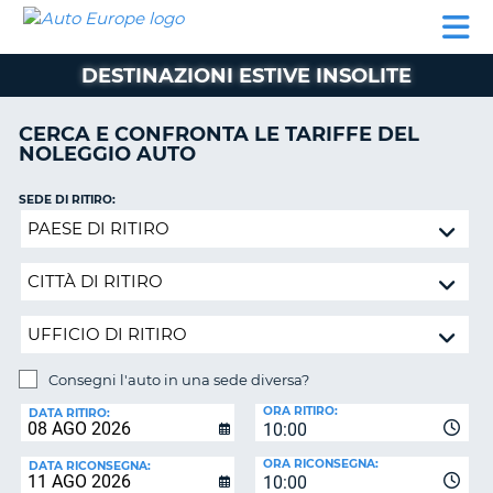
AUTO
NOLEGGIO
NOLEGGIO
NOLEGGIO
PARTNER
AIUTO
EUROPE
AUTO
AUTO
CAMPER
DESTINAZIONI ESTIVE INSOLITE
NOLEGGIO
CAMPER
CERCA E CONFRONTA LE TARIFFE DEL
PARTNER
NOLEGGIO AUTO
NE
AIUTO
SEDE DI RITIRO:
IL
Consegni
MIO
l'auto
ACCOUNT
in
GESTISCI
una
PRENOTAZIONE
sede
diversa?
ITALIA
Consegni l'auto in una sede diversa?
SEDE
ORA RITIRO:
DI
DATA RITIRO:
10:00
RICONSEGNA:
ORA RICONSEGNA:
DATA RICONSEGNA:
10:00