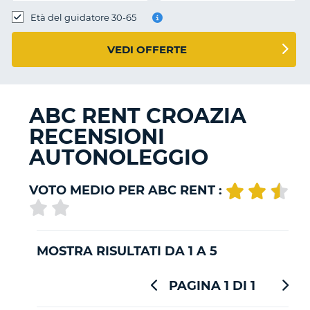
Età del guidatore 30-65
VEDI OFFERTE
ABC RENT CROAZIA
RECENSIONI
AUTONOLEGGIO
VOTO MEDIO PER ABC RENT :
MOSTRA RISULTATI DA 1 A 5
PAGINA 1 DI 1
T