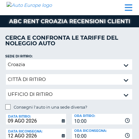
AUTO
NOLEGGIO
NOLEGGIO
NOLEGGIO
PARTNER
AIUTO
EUROPE
AUTO
AUTO
CAMPER
ABC RENT CROAZIA RECENSIONI CLIENTI
NOLEGGIO
CAMPER
CERCA E CONFRONTA LE TARIFFE DEL
PARTNER
NOLEGGIO AUTO
NE
AIUTO
SEDE DI RITIRO:
IL
Consegni
MIO
l'auto
ACCOUNT
in
GESTISCI
una
PRENOTAZIONE
sede
diversa?
ITALIA
Consegni l'auto in una sede diversa?
SEDE
ORA RITIRO:
DI
DATA RITIRO:
10:00
RICONSEGNA:
ORA RICONSEGNA:
DATA RICONSEGNA:
10:00