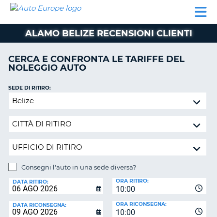
AUTO
NOLEGGIO
NOLEGGIO
NOLEGGIO
PARTNER
AIUTO
EUROPE
AUTO
AUTO
CAMPER
ALAMO BELIZE RECENSIONI CLIENTI
NOLEGGIO
CAMPER
CERCA E CONFRONTA LE TARIFFE DEL
PARTNER
NOLEGGIO AUTO
NE
AIUTO
SEDE DI RITIRO:
IL
Consegni
MIO
l'auto
ACCOUNT
in
GESTISCI
una
PRENOTAZIONE
sede
diversa?
ITALIA
Consegni l'auto in una sede diversa?
SEDE
ORA RITIRO:
DI
DATA RITIRO:
10:00
RICONSEGNA:
ORA RICONSEGNA:
DATA RICONSEGNA:
10:00