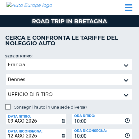
AUTO
NOLEGGIO
NOLEGGIO
NOLEGGIO
PARTNER
AIUTO
EUROPE
AUTO
AUTO
CAMPER
ROAD TRIP IN BRETAGNA
NOLEGGIO
CAMPER
CERCA E CONFRONTA LE TARIFFE DEL
PARTNER
NOLEGGIO AUTO
NE
AIUTO
SEDE DI RITIRO:
IL
Consegni
MIO
l'auto
ACCOUNT
in
GESTISCI
una
PRENOTAZIONE
sede
diversa?
ITALIA
Consegni l'auto in una sede diversa?
SEDE
ORA RITIRO:
DI
DATA RITIRO:
10:00
RICONSEGNA:
ORA RICONSEGNA:
DATA RICONSEGNA:
10:00