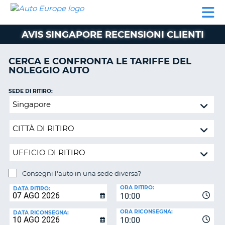
AUTO
NOLEGGIO
NOLEGGIO
NOLEGGIO
PARTNER
AIUTO
EUROPE
AUTO
AUTO
CAMPER
AVIS SINGAPORE RECENSIONI CLIENTI
NOLEGGIO
CAMPER
CERCA E CONFRONTA LE TARIFFE DEL
PARTNER
NOLEGGIO AUTO
NE
AIUTO
SEDE DI RITIRO:
IL
Consegni
MIO
l'auto
ACCOUNT
in
GESTISCI
una
PRENOTAZIONE
sede
diversa?
ITALIA
Consegni l'auto in una sede diversa?
SEDE
ORA RITIRO:
DI
DATA RITIRO:
10:00
RICONSEGNA:
ORA RICONSEGNA:
DATA RICONSEGNA:
10:00